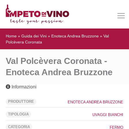
Home
»
Guida dei Vini
»
Enoteca Andrea Bruzzone
»
Val
Polcèvera Coronata
Val Polcèvera Coronata -
Enoteca Andrea Bruzzone
Informazioni
PRODUTTORE
ENOTECA ANDREA BRUZZONE
TIPOLOGIA
UVAGGI BIANCHI
CATEGORIA
FERMO