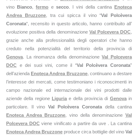
vino
Bianco
,
fermo
e
secco
. I vini della cantina
Enoteca
Andrea Bruzzone
, tra cui spicca il vino “
Val Polcèvera
Coronata
“, recensito in questo articolo, hanno contribuito all’
evoluzione positiva della denominazione
Val Polcevera DOC
,
grazie anche alla professionalità degli operatori che hanno
creduto nella potenzialità del territorio della provincia di
Genova
. La rinomanza della denominazione
Val Polcevera
DOC
e dei suoi vini, come il “
Val Polcèvera Coronata
”
dell’azienda
Enoteca Andrea Bruzzone
, continuano a destare
l’interesse dei mercati, come testimoniano i riconoscimenti in
campo nazionale ed internazionale dei vini prodotti dalle
aziende della regione
Liguria
e della provincia di
Genova
in
particolare. Il vino
Val Polcèvera Coronata
della cantina
Enoteca Andrea Bruzzone
, vino della denominazione
Val
Polcevera DOC
viene vinificato a partire da uve . La cantina
Enoteca Andrea Bruzzone
produce circa
bottiglie del vino
Val