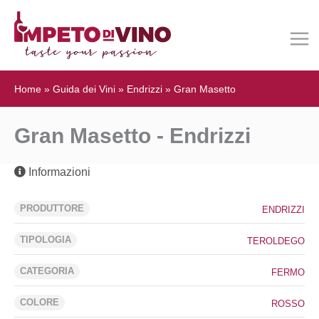
Home
»
Guida dei Vini
»
Endrizzi
»
Gran Masetto
Gran Masetto - Endrizzi
Informazioni
PRODUTTORE
ENDRIZZI
TIPOLOGIA
TEROLDEGO
CATEGORIA
FERMO
COLORE
ROSSO