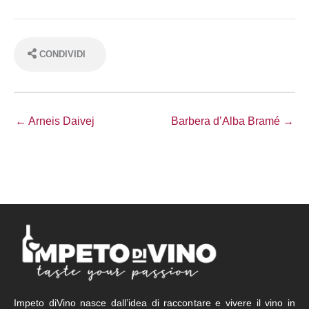
CONDIVIDI
← Arneis Daivej
Barbera d’Alba Bramé →
Impeto diVino nasce dall’idea di raccontare e vivere il vino in