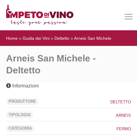
Home
»
Guida dei Vini
»
Deltetto
»
Arneis San Michele
Arneis San Michele -
Deltetto
Informazioni
PRODUTTORE
DELTETTO
TIPOLOGIA
ARNEIS
CATEGORIA
FERMO