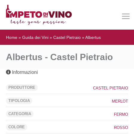
Home
»
Guida dei Vini
»
Castel Pietraio
»
Albertus
Albertus - Castel Pietraio
Informazioni
PRODUTTORE
CASTEL PIETRAIO
TIPOLOGIA
MERLOT
CATEGORIA
FERMO
COLORE
ROSSO