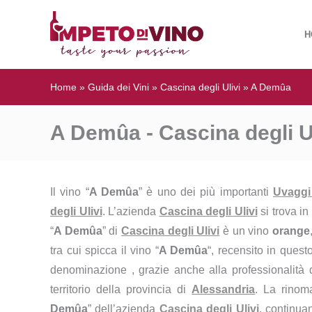
H
Home
»
Guida dei Vini
»
Cascina degli Ulivi
»
A Demûa
A Demûa - Cascina degli U
Il vino “
A Demûa
” è uno dei più importanti
Uvaggi
degli Ulivi
. L’azienda
Cascina degli Ulivi
si trova in
“
A Demûa
” di
Cascina degli Ulivi
è un vino
orange
tra cui spicca il vino “
A Demûa
“, recensito in quest
denominazione , grazie anche alla professionalità d
territorio della provincia di
Alessandria
. La rinom
Demûa
” dell’azienda
Cascina degli Ulivi
, continua