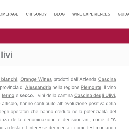
OMEPAGE
CHI SONO?
BLOG
WINE EXPERIENCES
GUIDA
livi
 bianchi
,
Orange Wines
prodotti dall’Azienda
Cascina
 provincia di
Alessandria
nella regione
Piemonte
. Il vino
,
fermo
e
secco
. I vini della cantina
Cascina degli Ulivi
,
o articolo, hanno contribuito all’ evoluzione positiva della
egli operatori che hanno creduto nella potenzialità del
anza della denominazione e dei suoi vini, come il “
A
no a destare l’interesse dei mercati, come testimoniano i