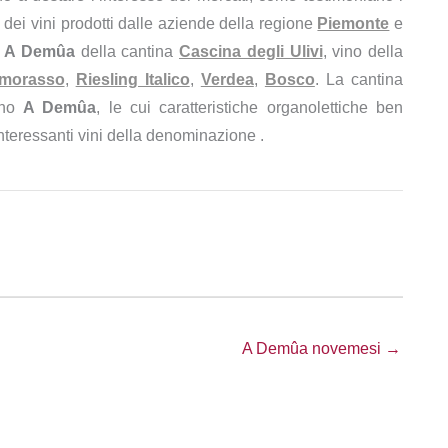
dei vini prodotti dalle aziende della regione
Piemonte
e
o
A Demûa
della cantina
Cascina degli Ulivi
, vino della
imorasso
,
Riesling Italico
,
Verdea
,
Bosco
. La cantina
vino
A Demûa
, le cui caratteristiche organolettiche ben
 interessanti vini della denominazione .
A Demûa novemesi →