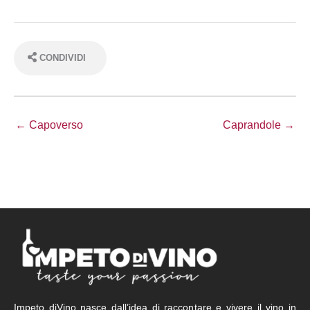
CONDIVIDI
← Capoverso
Caprandole →
Impeto diVino nasce dall’idea di raccontare e vivere il vino in