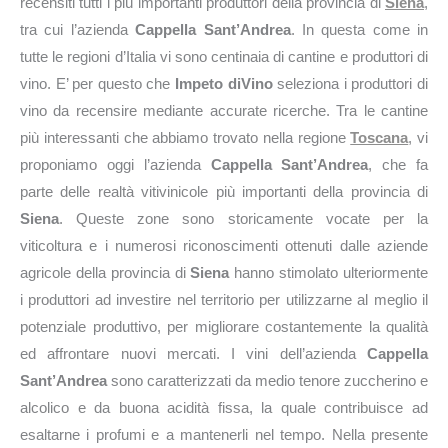
recensiti tutti i più importanti produttori della provincia di
Siena
,
tra cui l’azienda
Cappella Sant’Andrea
. In questa come in
tutte le regioni d’Italia vi sono centinaia di cantine e produttori di
vino. E’ per questo che
Impeto diVino
seleziona i produttori di
vino da recensire mediante accurate ricerche. Tra le cantine
più interessanti che abbiamo trovato nella regione
Toscana
, vi
proponiamo oggi l’azienda
Cappella Sant’Andrea
, che fa
parte delle realtà vitivinicole più importanti della provincia di
Siena
. Queste zone sono storicamente vocate per la
viticoltura e i numerosi riconoscimenti ottenuti dalle aziende
agricole della provincia di
Siena
hanno stimolato ulteriormente
i produttori ad investire nel territorio per utilizzarne al meglio il
potenziale produttivo, per migliorare costantemente la qualità
ed affrontare nuovi mercati. I vini dell’azienda
Cappella
Sant’Andrea
sono caratterizzati da medio tenore zuccherino e
alcolico e da buona acidità fissa, la quale contribuisce ad
esaltarne i profumi e a mantenerli nel tempo. Nella presente