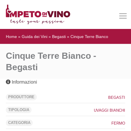
Home
»
Guida dei Vini
»
Begasti
»
Cinque Terre Bianco
Cinque Terre Bianco -
Begasti
Informazioni
PRODUTTORE
BEGASTI
TIPOLOGIA
UVAGGI BIANCHI
CATEGORIA
FERMO