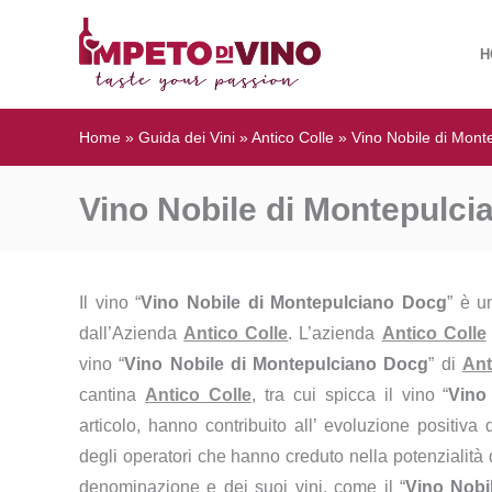
H
Home
»
Guida dei Vini
»
Antico Colle
»
Vino Nobile di Mont
Vino Nobile di Montepulci
Il vino “
Vino Nobile di Montepulciano Docg
” è u
dall’Azienda
Antico Colle
. L’azienda
Antico Colle
vino “
Vino Nobile di Montepulciano Docg
” di
Ant
cantina
Antico Colle
, tra cui spicca il vino “
Vino
articolo, hanno contribuito all’ evoluzione positiva
degli operatori che hanno creduto nella potenzialità d
denominazione e dei suoi vini, come il “
Vino Nobi