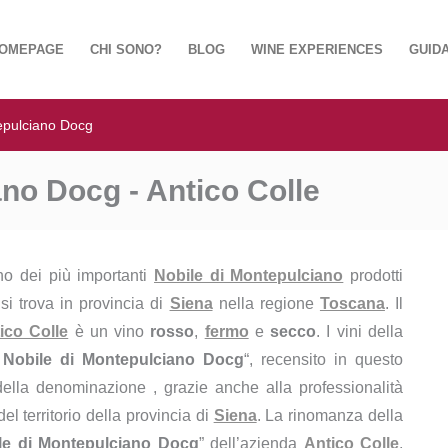
OMEPAGE
CHI SONO?
BLOG
WINE EXPERIENCES
GUIDA
epulciano Docg
ano Docg - Antico Colle
no dei più importanti
Nobile di Montepulciano
prodotti
si trova in provincia di
Siena
nella regione
Toscana
. Il
ico Colle
è un vino
rosso
,
fermo
e
secco
. I vini della
 Nobile di Montepulciano Docg
“, recensito in questo
 della denominazione , grazie anche alla professionalità
el territorio della provincia di
Siena
. La rinomanza della
le di Montepulciano Docg
” dell’azienda
Antico Colle
,