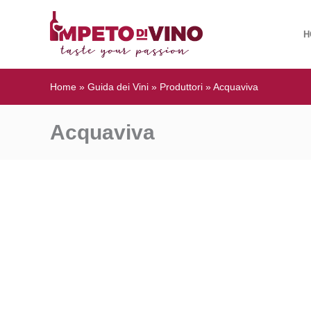
H
Home
»
Guida dei Vini
»
Produttori
»
Acquaviva
Acquaviva