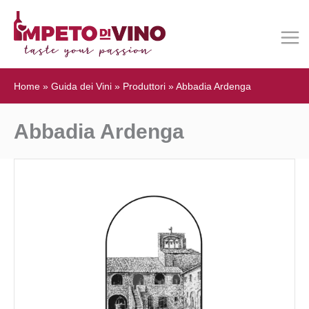
Home
»
Guida dei Vini
»
Produttori
»
Abbadia Ardenga
Abbadia Ardenga