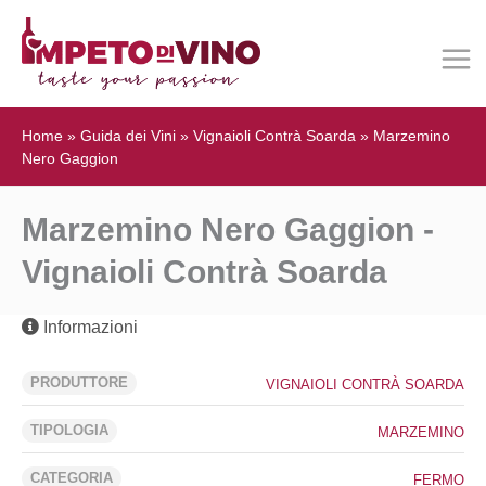
Home
»
Guida dei Vini
»
Vignaioli Contrà Soarda
»
Marzemino
Nero Gaggion
Marzemino Nero Gaggion -
Vignaioli Contrà Soarda
Informazioni
PRODUTTORE
VIGNAIOLI CONTRÀ SOARDA
TIPOLOGIA
MARZEMINO
CATEGORIA
FERMO