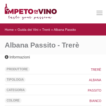
Home
»
Guida dei Vini
»
Trerè
»
Albana Passito
Albana Passito - Trerè
Informazioni
PRODUTTORE
TRERÈ
TIPOLOGIA
ALBANA
CATEGORIA
PASSITO
COLORE
BIANCO