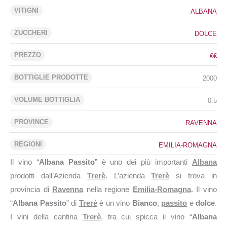
VITIGNI
ALBANA
ZUCCHERI
DOLCE
PREZZO
€€
BOTTIGLIE PRODOTTE
2000
VOLUME BOTTIGLIA
0.5
PROVINCE
RAVENNA
REGIONI
EMILIA-ROMAGNA
Il vino “
Albana Passito
” è uno dei più importanti
Albana
prodotti dall’Azienda
Trerè
. L’azienda
Trerè
si trova in
provincia di
Ravenna
nella regione
Emilia-Romagna
. Il vino
“
Albana Passito
” di
Trerè
è un vino
Bianco
,
passito
e
dolce
.
I vini della cantina
Trerè
, tra cui spicca il vino “
Albana