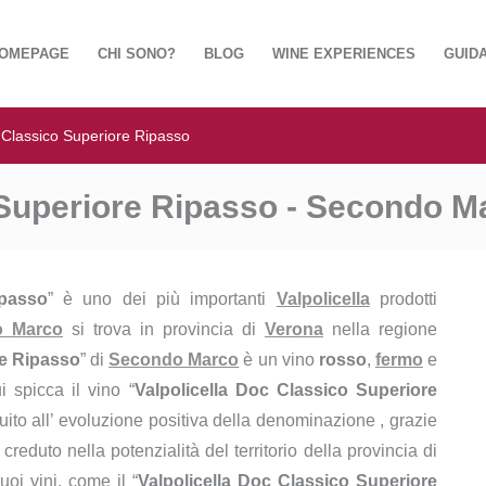
OMEPAGE
CHI SONO?
BLOG
WINE EXPERIENCES
GUIDA
c Classico Superiore Ripasso
 Superiore Ripasso - Secondo M
ipasso
” è uno dei più importanti
Valpolicella
prodotti
o Marco
si trova in provincia di
Verona
nella regione
re Ripasso
” di
Secondo Marco
è un vino
rosso
,
fermo
e
ui spicca il vino “
Valpolicella Doc Classico Superiore
buito all’ evoluzione positiva della denominazione , grazie
reduto nella potenzialità del territorio della provincia di
oi vini, come il “
Valpolicella Doc Classico Superiore