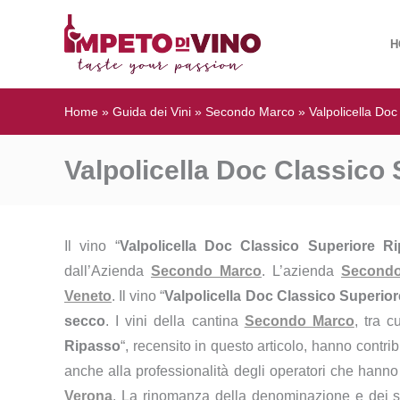
H
Home
»
Guida dei Vini
»
Secondo Marco
»
Valpolicella Do
Valpolicella Doc Classico
Il vino “
Valpolicella Doc Classico Superiore R
dall’Azienda
Secondo Marco
. L’azienda
Second
Veneto
. Il vino “
Valpolicella Doc Classico Superio
secco
. I vini della cantina
Secondo Marco
, tra c
Ripasso
“, recensito in questo articolo, hanno contri
anche alla professionalità degli operatori che hanno c
Verona
. La rinomanza della denominazione e dei su