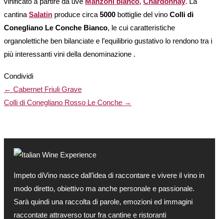
vinificato a partire da uve
Manzoni bianco
,
Chardonnay
. La
cantina
Salatin
produce circa
5000
bottiglie del vino
Colli di
Conegliano Le Conche Bianco
, le cui caratteristiche
organolettiche ben bilanciate e l’equilibrio gustativo lo rendono tra i
più interessanti vini della denominazione .
Condividi
← Cabernet Friuli Grave
Colli di Conegliano Rosso Le Conche →
Impeto diVino nasce dall’idea di raccontare e vivere il vino in
modo diretto, obiettivo ma anche personale e passionale.
Sarà quindi una raccolta di parole, emozioni ed immagini
raccontate attraverso tour fra cantine e ristoranti