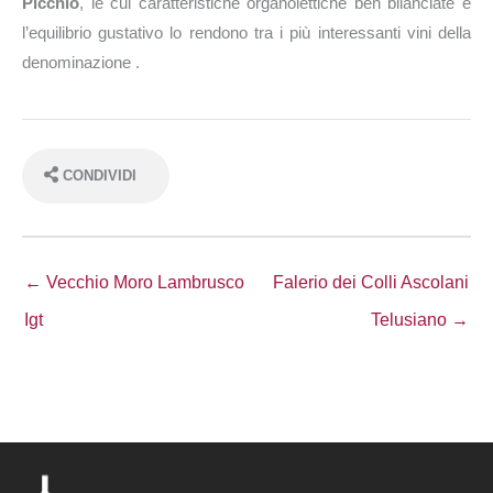
Picchio
, le cui caratteristiche organolettiche ben bilanciate e
l’equilibrio gustativo lo rendono tra i più interessanti vini della
denominazione .
CONDIVIDI
← Vecchio Moro Lambrusco
Falerio dei Colli Ascolani
Igt
Telusiano →