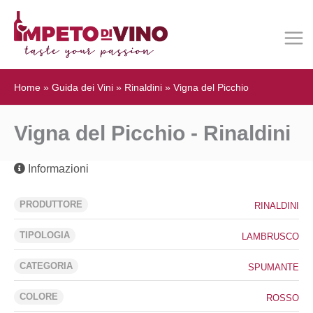
Home
»
Guida dei Vini
»
Rinaldini
»
Vigna del Picchio
Vigna del Picchio - Rinaldini
Informazioni
PRODUTTORE
RINALDINI
TIPOLOGIA
LAMBRUSCO
CATEGORIA
SPUMANTE
COLORE
ROSSO