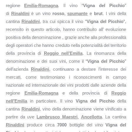
regione
Emilia-Romagna
. Il vino “
Vigna del Picchio
”
di
Rinaldini
è un vino
rosso
,
spumante
e
brut
. I vini della
cantina
Rinaldini
, tra cui spicca il vino “
Vigna del Picchio
“,
recensito in questo articolo, hanno contribuito all’ evoluzione
positiva della denominazione , grazie anche alla professionalità
degli operatori che hanno creduto nella potenzialità del territorio
della provincia di
Reggio nell’Emilia
. La rinomanza della
denominazione e dei suoi vini, come il “
Vigna del Picchio
”
dell’azienda
Rinaldini
, continuano a destare l’interesse dei
mercati, come testimoniano i riconoscimenti in campo
nazionale ed internazionale dei vini prodotti dalle aziende della
regione
Emilia-Romagna
e della provincia di
Reggio
nell’Emilia
in particolare. Il vino
Vigna del Picchio
della
cantina
Rinaldini
, vino della denominazione viene vinificato a
partire da uve
Lambrusco Maestri
,
Ancellotta
. La cantina
Rinaldini
produce circa
7000
bottiglie del vino
Vigna del