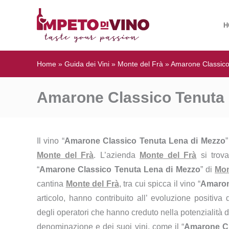
H
Home
»
Guida dei Vini
»
Monte del Frà
»
Amarone Classico
Amarone Classico Tenuta L
Il vino “
Amarone Classico Tenuta Lena di Mezzo
Monte del Frà
. L’azienda
Monte del Frà
si trova
“
Amarone Classico Tenuta Lena di Mezzo
” di
Mon
cantina
Monte del Frà
, tra cui spicca il vino “
Amaron
articolo, hanno contribuito all’ evoluzione positiva
degli operatori che hanno creduto nella potenzialità de
denominazione e dei suoi vini, come il “
Amarone Cl