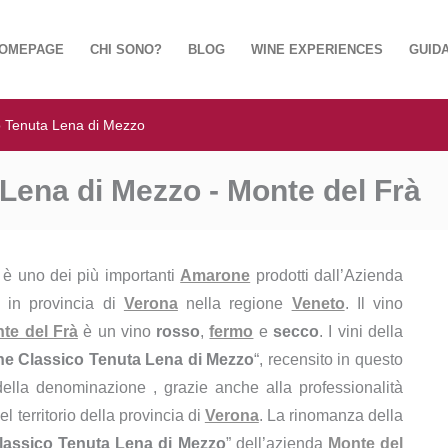
OMEPAGE
CHI SONO?
BLOG
WINE EXPERIENCES
GUIDA
 Tenuta Lena di Mezzo
ena di Mezzo - Monte del Frà
” è uno dei più importanti
Amarone
prodotti dall’Azienda
 in provincia di
Verona
nella regione
Veneto
. Il vino
te del Frà
è un vino
rosso
,
fermo
e
secco
. I vini della
e Classico Tenuta Lena di Mezzo
“, recensito in questo
 della denominazione , grazie anche alla professionalità
l territorio della provincia di
Verona
. La rinomanza della
assico Tenuta Lena di Mezzo
” dell’azienda
Monte del