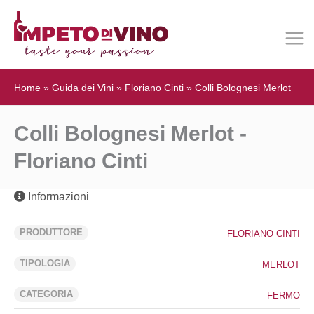
Home
»
Guida dei Vini
»
Floriano Cinti
»
Colli Bolognesi Merlot
Colli Bolognesi Merlot -
Floriano Cinti
Informazioni
PRODUTTORE
FLORIANO CINTI
TIPOLOGIA
MERLOT
CATEGORIA
FERMO