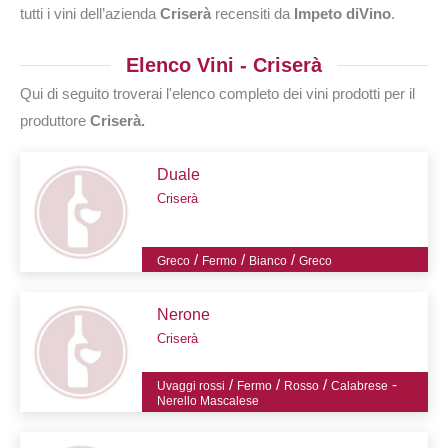
tutti i vini dell’azienda
Criserà
recensiti da
Impeto diVino
.
Elenco Vini - Criserà
Qui di seguito troverai l'elenco completo dei vini prodotti per il
produttore
Criserà.
Duale
Criserà
/
/
/
Greco
Fermo
Bianco
Greco
Nerone
Criserà
/
/
/
-
Uvaggi rossi
Fermo
Rosso
Calabrese
Nerello Mascalese