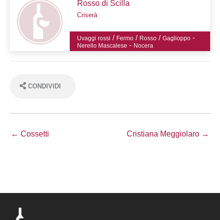
Rosso di Scilla
Criserà
/
/
/
-
Uvaggi rossi
Fermo
Rosso
Gaglioppo
-
Nerello Mascalese
Nocera
CONDIVIDI
← Cossetti
Cristiana Meggiolaro →