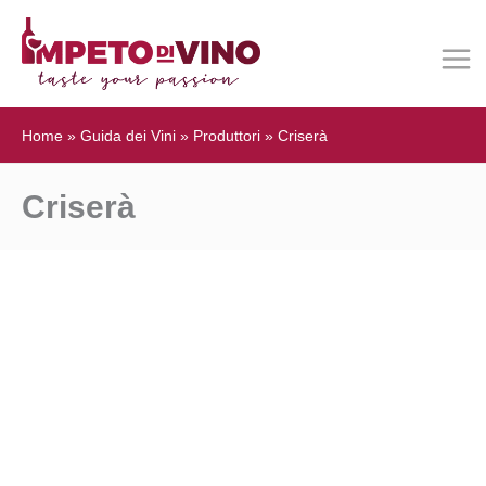
Home
»
Guida dei Vini
»
Produttori
»
Criserà
Criserà