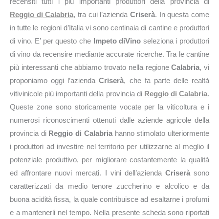
recensiti tutti i più importanti produttori della provincia di
Reggio di Calabria
, tra cui l’azienda
Criserà
. In questa come
in tutte le regioni d’Italia vi sono centinaia di cantine e produttori
di vino. E’ per questo che
Impeto diVino
seleziona i produttori
di vino da recensire mediante accurate ricerche. Tra le cantine
più interessanti che abbiamo trovato nella regione
Calabria
, vi
proponiamo oggi l’azienda
Criserà
, che fa parte delle realtà
vitivinicole più importanti della provincia di
Reggio di Calabria
.
Queste zone sono storicamente vocate per la viticoltura e i
numerosi riconoscimenti ottenuti dalle aziende agricole della
provincia di
Reggio di Calabria
hanno stimolato ulteriormente
i produttori ad investire nel territorio per utilizzarne al meglio il
potenziale produttivo, per migliorare costantemente la qualità
ed affrontare nuovi mercati. I vini dell’azienda
Criserà
sono
caratterizzati da medio tenore zuccherino e alcolico e da
buona acidità fissa, la quale contribuisce ad esaltarne i profumi
e a mantenerli nel tempo. Nella presente scheda sono riportati