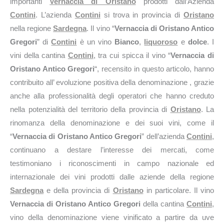
importanti
Vernaccia di Oristano
prodotti dall’Azienda
Contini
. L’azienda
Contini
si trova in provincia di
Oristano
nella regione
Sardegna
. Il vino “
Vernaccia di Oristano Antico
Gregori
” di
Contini
è un vino
Bianco
,
liquoroso
e
dolce
. I
vini della cantina
Contini
, tra cui spicca il vino “
Vernaccia di
Oristano Antico Gregori
“, recensito in questo articolo, hanno
contribuito all’ evoluzione positiva della denominazione , grazie
anche alla professionalità degli operatori che hanno creduto
nella potenzialità del territorio della provincia di
Oristano
. La
rinomanza della denominazione e dei suoi vini, come il
“
Vernaccia di Oristano Antico Gregori
” dell’azienda
Contini
,
continuano a destare l’interesse dei mercati, come
testimoniano i riconoscimenti in campo nazionale ed
internazionale dei vini prodotti dalle aziende della regione
Sardegna
e della provincia di
Oristano
in particolare. Il vino
Vernaccia di Oristano Antico Gregori
della cantina
Contini
,
vino della denominazione viene vinificato a partire da uve