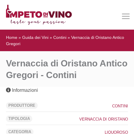
Home
»
Guida dei Vini
»
Contini
»
Vernaccia di Oristano Antico
Gregori
Vernaccia di Oristano Antico
Gregori - Contini
Informazioni
PRODUTTORE
CONTINI
TIPOLOGIA
VERNACCIA DI ORISTANO
CATEGORIA
LIQUOROSO