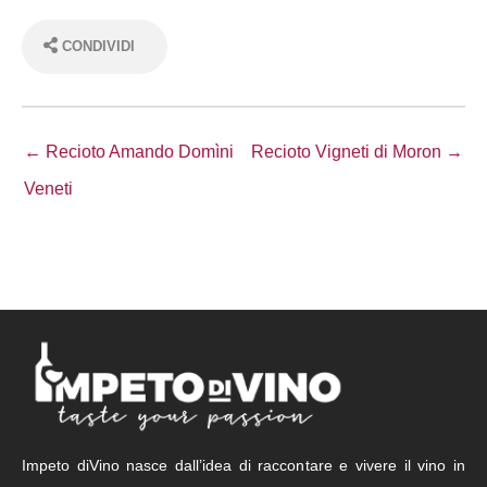
CONDIVIDI
← Recioto Amando Domìni
Recioto Vigneti di Moron →
Veneti
Impeto diVino nasce dall’idea di raccontare e vivere il vino in