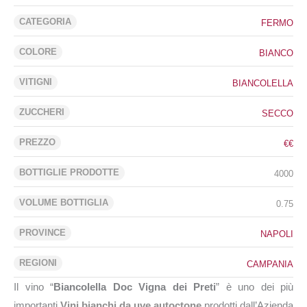
CATEGORIA
FERMO
COLORE
BIANCO
VITIGNI
BIANCOLELLA
ZUCCHERI
SECCO
PREZZO
€€
BOTTIGLIE PRODOTTE
4000
VOLUME BOTTIGLIA
0.75
PROVINCE
NAPOLI
REGIONI
CAMPANIA
Il vino “
Biancolella Doc Vigna dei Preti
” è uno dei più
importanti
Vini bianchi da uve autoctone
prodotti dall’Azienda