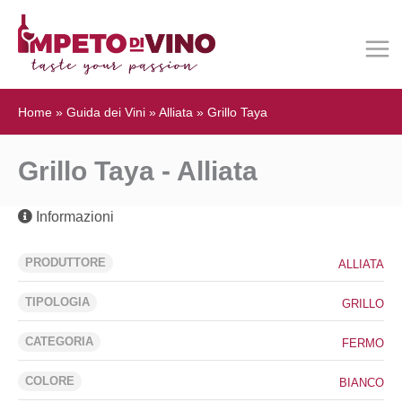
Home
»
Guida dei Vini
»
Alliata
»
Grillo Taya
Grillo Taya - Alliata
Informazioni
PRODUTTORE
ALLIATA
TIPOLOGIA
GRILLO
CATEGORIA
FERMO
COLORE
BIANCO