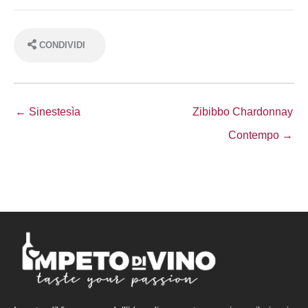
CONDIVIDI
← Sinestesìa
Zibibbo Chardonnay
Contempo →