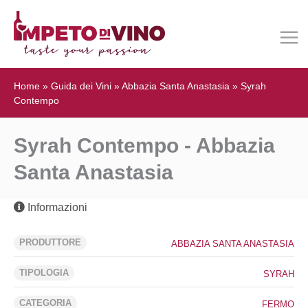
Home
»
Guida dei Vini
»
Abbazia Santa Anastasia
»
Syrah
Contempo
Syrah Contempo - Abbazia
Santa Anastasia
Informazioni
PRODUTTORE
ABBAZIA SANTA ANASTASIA
TIPOLOGIA
SYRAH
CATEGORIA
FERMO