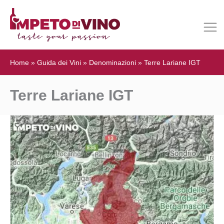
Home
»
Guida dei Vini
»
Denominazioni
»
Terre Lariane IGT
Terre Lariane IGT