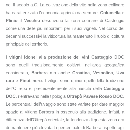
nel II secolo a.C. La coltivazione della vite nella zona collinare
ha caratterizzato l’economia agricola da sempre.
Columella
e
Plinio il Vecchio
descrivono la zona collinare di Casteggio
come una delle più importanti per i suoi vigneti. Nel corso dei
decenni successivi la viticoltura ha mantenuto il ruolo di coltura
principale del territorio.
I
vitigni idonei alla produzione dei vini Casteggio DOC
sono quelli tradizionalmente coltivati nell’area geografica
considerata,
Barbera
ma anche
Croatina
,
Vespolina
,
Uva
rara
e
Pinot nero
. I vitigni sono quindi quelli della tradizione
dell’Oltrepò e, precedentemente alla nascita della
Casteggio
DOC
, rientravano nella tipologia
Oltrepò Pavese Rosso DOC
.
Le percentuali dell’uvaggio sono state variate per dare maggior
spazio al vitigno Barbera in ossequio alla tradizione. Infatti, a
differenza dell’Oltrepò orientale, la tendenza di questa zona era
di mantenere più elevata la percentuale di Barbera rispetto agli