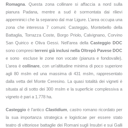
Romagna
. Questa zona collinare si affaccia a nord sulla
pianura Padana, mentre a sud è sormontata dai rilievi
appenninici che la separano dal mar Ligure. L’area occupa una
zona che interessa 7 comuni: Casteggio, Montebello della
Battaglia, Torrazza Coste, Borgo Priolo, Calvignano, Corvino
San Quirico e Oliva Gessi. Nell’area della
Casteggio DOC
sono compresi
terreni già inclusi nella Oltrepò Pavese DOC
e sono escluse le zone non vocate (pianura e fondovalle).
L’area è
collinare
, con un’altitudine minima di poco superiore
agli 80 mslm ed una massima di 431 mslm, rappresentato
dalla vetta del Monte Ceresino. La quasi totalità dei vigneti è
situata al di sotto dei 300 mslm e la superficie complessiva a
vigneto è pari a 1.778 ha.
Casteggio
è l’antico
Clastidium
, castro romano ricordato per
la sua importanza strategica e logisticae per essere stato
teatro di vittoriose battaglie dei Romani sugli Insubri e sui Galli