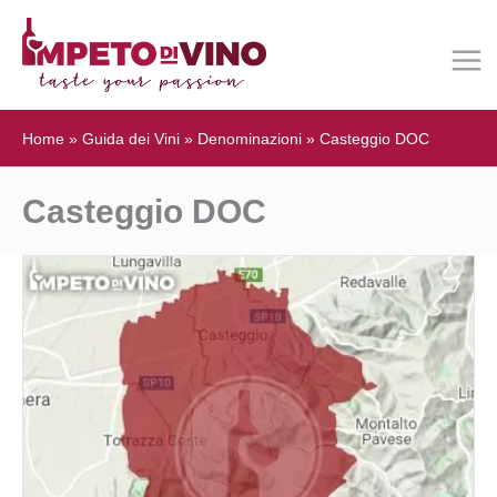
Home
»
Guida dei Vini
»
Denominazioni
»
Casteggio DOC
Casteggio DOC