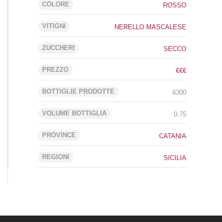
COLORE
ROSSO
VITIGNI
NERELLO MASCALESE
ZUCCHERI
SECCO
PREZZO
€€€
BOTTIGLIE PRODOTTE
6300
VOLUME BOTTIGLIA
0.75
PROVINCE
CATANIA
REGIONI
SICILIA