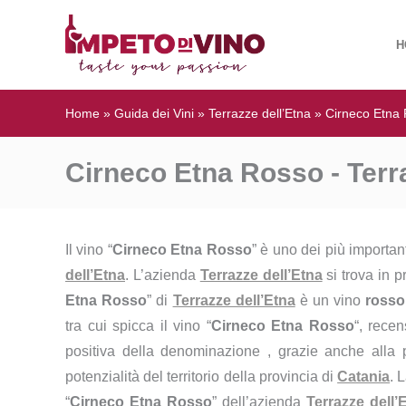
H
Home
»
Guida dei Vini
»
Terrazze dell’Etna
»
Cirneco Etna
Cirneco Etna Rosso - Terra
Il vino “
Cirneco Etna Rosso
” è uno dei più importan
dell’Etna
. L’azienda
Terrazze dell’Etna
si trova in p
Etna Rosso
” di
Terrazze dell’Etna
è un vino
rosso
tra cui spicca il vino “
Cirneco Etna Rosso
“, recen
positiva della denominazione , grazie anche alla p
potenzialità del territorio della provincia di
Catania
. 
“
Cirneco Etna Rosso
” dell’azienda
Terrazze dell’