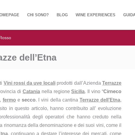
OMEPAGE
CHI SONO?
BLOG
WINE EXPERIENCES
GUIDA
 Rosso
zze dell’Etna
ti
Vini rossi da uve locali
prodotti dall’Azienda
Terrazze
rovincia di
Catania
nella regione
Sicilia
. Il vino “
Cirneco
,
fermo
e
secco
. I vini della cantina
Terrazze dell’Etna
,
sito in questo articolo, hanno contribuito all’ evoluzione
rofessionalità degli operatori che hanno creduto nella
La rinomanza della denominazione e dei suoi vini, come il
Etna
, continuano a destare l’interesse dei mercati, come