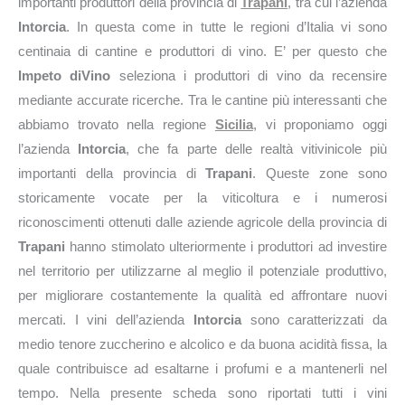
importanti produttori della provincia di
Trapani
, tra cui l’azienda
Intorcia
. In questa come in tutte le regioni d’Italia vi sono
centinaia di cantine e produttori di vino. E’ per questo che
Impeto diVino
seleziona i produttori di vino da recensire
mediante accurate ricerche. Tra le cantine più interessanti che
abbiamo trovato nella regione
Sicilia
, vi proponiamo oggi
l’azienda
Intorcia
, che fa parte delle realtà vitivinicole più
importanti della provincia di
Trapani
. Queste zone sono
storicamente vocate per la viticoltura e i numerosi
riconoscimenti ottenuti dalle aziende agricole della provincia di
Trapani
hanno stimolato ulteriormente i produttori ad investire
nel territorio per utilizzarne al meglio il potenziale produttivo,
per migliorare costantemente la qualità ed affrontare nuovi
mercati. I vini dell’azienda
Intorcia
sono caratterizzati da
medio tenore zuccherino e alcolico e da buona acidità fissa, la
quale contribuisce ad esaltarne i profumi e a mantenerli nel
tempo. Nella presente scheda sono riportati tutti i vini