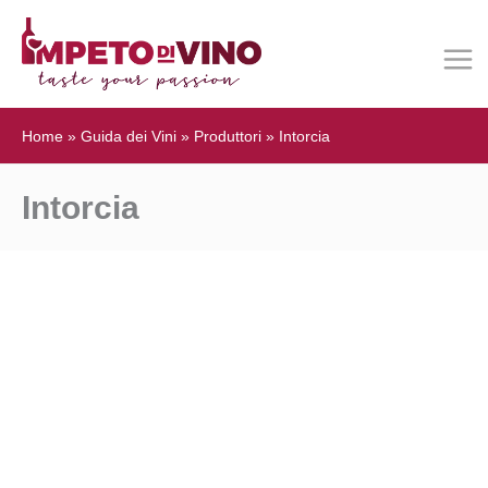
Home
»
Guida dei Vini
»
Produttori
»
Intorcia
Intorcia