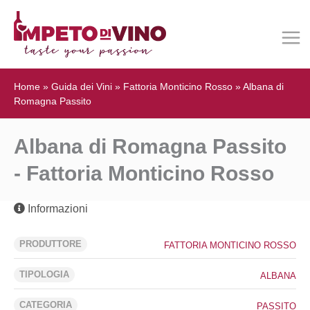
Home
»
Guida dei Vini
»
Fattoria Monticino Rosso
»
Albana di
Romagna Passito
Albana di Romagna Passito
- Fattoria Monticino Rosso
Informazioni
PRODUTTORE
FATTORIA MONTICINO ROSSO
TIPOLOGIA
ALBANA
CATEGORIA
PASSITO