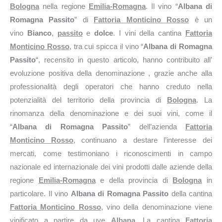
Bologna
nella regione
Emilia-Romagna
. Il vino “
Albana di
Romagna Passito
” di
Fattoria Monticino Rosso
è un
vino
Bianco
,
passito
e
dolce
. I vini della cantina
Fattoria
Monticino Rosso
, tra cui spicca il vino “
Albana di Romagna
Passito
“, recensito in questo articolo, hanno contribuito all’
evoluzione positiva della denominazione , grazie anche alla
professionalità degli operatori che hanno creduto nella
potenzialità del territorio della provincia di
Bologna
. La
rinomanza della denominazione e dei suoi vini, come il
“
Albana di Romagna Passito
” dell’azienda
Fattoria
Monticino Rosso
, continuano a destare l’interesse dei
mercati, come testimoniano i riconoscimenti in campo
nazionale ed internazionale dei vini prodotti dalle aziende della
regione
Emilia-Romagna
e della provincia di
Bologna
in
particolare. Il vino
Albana di Romagna Passito
della cantina
Fattoria Monticino Rosso
, vino della denominazione viene
vinificato a partire da uve
Albana
. La cantina
Fattoria