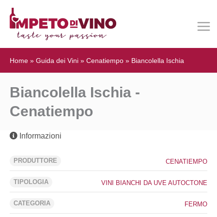
Home
»
Guida dei Vini
»
Cenatiempo
»
Biancolella Ischia
Biancolella Ischia -
Cenatiempo
Informazioni
PRODUTTORE
CENATIEMPO
TIPOLOGIA
VINI BIANCHI DA UVE AUTOCTONE
CATEGORIA
FERMO