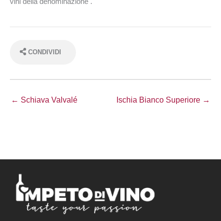
vini della denominazione .
CONDIVIDI
← Schiava Valvalé
Ischia Bianco Superiore →