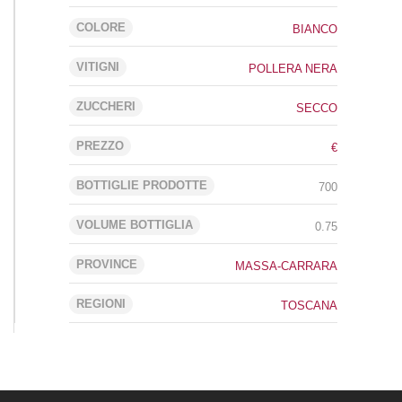
COLORE
BIANCO
VITIGNI
POLLERA NERA
ZUCCHERI
SECCO
PREZZO
€
BOTTIGLIE PRODOTTE
700
VOLUME BOTTIGLIA
0.75
PROVINCE
MASSA-CARRARA
REGIONI
TOSCANA