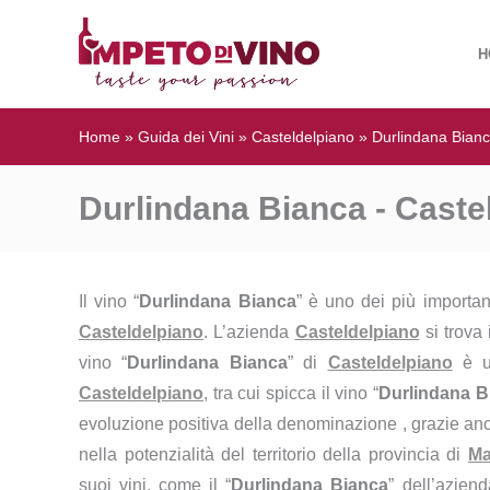
H
Home
»
Guida dei Vini
»
Casteldelpiano
»
Durlindana Bian
Durlindana Bianca - Caste
Il vino “
Durlindana Bianca
” è uno dei più importa
Casteldelpiano
. L’azienda
Casteldelpiano
si trova 
vino “
Durlindana Bianca
” di
Casteldelpiano
è u
Casteldelpiano
, tra cui spicca il vino “
Durlindana B
evoluzione positiva della denominazione , grazie anc
nella potenzialità del territorio della provincia di
Ma
suoi vini, come il “
Durlindana Bianca
” dell’azien