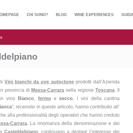
OMEPAGE
CHI SONO?
BLOG
WINE EXPERIENCES
GUIDA
ca
ldelpiano
nti
Vini bianchi da uve autoctone
prodotti dall’Azienda
in provincia di
Massa-Carrara
nella regione
Toscana
. Il
n vino
Bianco
,
fermo
e
secco
. I vini della cantina
ianca
“, recensito in questo articolo, hanno contribuito all’
he alla professionalità degli operatori che hanno creduto
ssa-Carrara
. La rinomanza della denominazione e dei
da
Casteldelpiano
, continuano a destare l’interesse dei