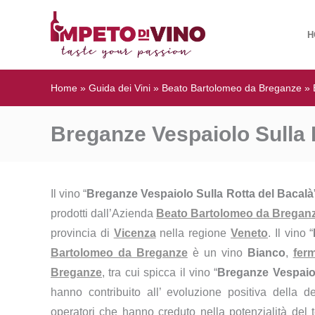
H
Home
»
Guida dei Vini
»
Beato Bartolomeo da Breganze
»
Breganze Vespaiolo Sulla 
Il vino “
Breganze Vespaiolo Sulla Rotta del Bacalà
prodotti dall’Azienda
Beato Bartolomeo da Bregan
provincia di
Vicenza
nella regione
Veneto
. Il vino “
Bartolomeo da Breganze
è un vino
Bianco
,
fer
Breganze
, tra cui spicca il vino “
Breganze Vespaiol
hanno contribuito all’ evoluzione positiva della d
operatori che hanno creduto nella potenzialità del t