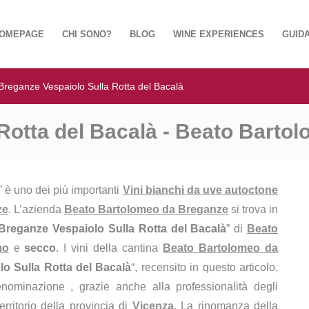
OMEPAGE
CHI SONO?
BLOG
WINE EXPERIENCES
GUIDA
Breganze Vespaiolo Sulla Rotta del Bacalà
Rotta del Bacalà - Beato Barto
” è uno dei più importanti
Vini bianchi da uve autoctone
ze
. L’azienda
Beato Bartolomeo da Breganze
si trova in
Breganze Vespaiolo Sulla Rotta del Bacalà
” di
Beato
mo
e
secco
. I vini della cantina
Beato Bartolomeo da
o Sulla Rotta del Bacalà
“, recensito in questo articolo,
enominazione , grazie anche alla professionalità degli
erritorio della provincia di
Vicenza
. La rinomanza della