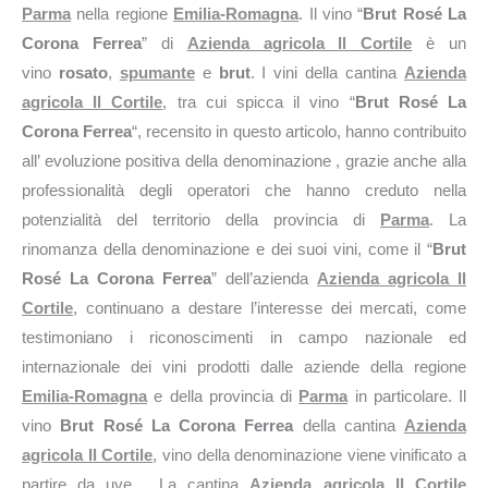
Parma
nella regione
Emilia-Romagna
. Il vino “
Brut Rosé La
Corona Ferrea
” di
Azienda agricola Il Cortile
è un
vino
rosato
,
spumante
e
brut
. I vini della cantina
Azienda
agricola Il Cortile
, tra cui spicca il vino “
Brut Rosé La
Corona Ferrea
“, recensito in questo articolo, hanno contribuito
all’ evoluzione positiva della denominazione , grazie anche alla
professionalità degli operatori che hanno creduto nella
potenzialità del territorio della provincia di
Parma
. La
rinomanza della denominazione e dei suoi vini, come il “
Brut
Rosé La Corona Ferrea
” dell’azienda
Azienda agricola Il
Cortile
, continuano a destare l’interesse dei mercati, come
testimoniano i riconoscimenti in campo nazionale ed
internazionale dei vini prodotti dalle aziende della regione
Emilia-Romagna
e della provincia di
Parma
in particolare. Il
vino
Brut Rosé La Corona Ferrea
della cantina
Azienda
agricola Il Cortile
, vino della denominazione viene vinificato a
partire da uve . La cantina
Azienda agricola Il Cortile