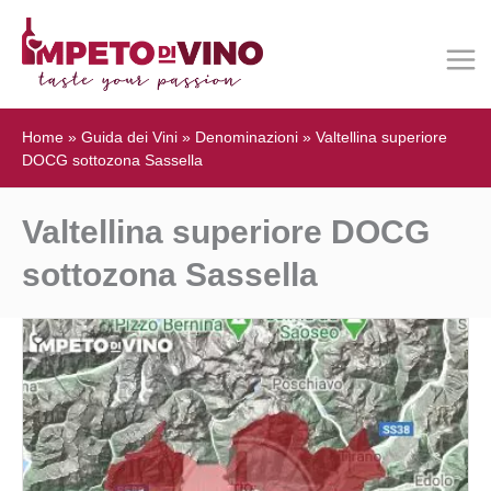
Home
»
Guida dei Vini
»
Denominazioni
»
Valtellina superiore
DOCG sottozona Sassella
Valtellina superiore DOCG
sottozona Sassella