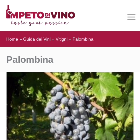
Home
»
Guida dei Vini
»
Vitigni
»
Palombina
Palombina