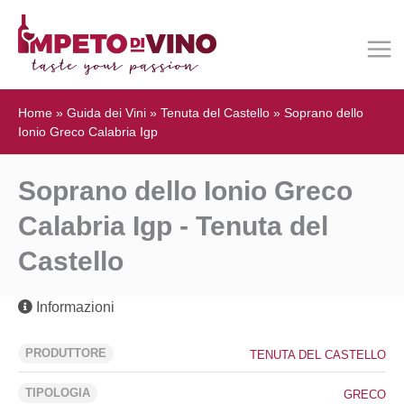
Home
»
Guida dei Vini
»
Tenuta del Castello
»
Soprano dello
Ionio Greco Calabria Igp
Soprano dello Ionio Greco
Calabria Igp - Tenuta del
Castello
Informazioni
PRODUTTORE
TENUTA DEL CASTELLO
TIPOLOGIA
GRECO