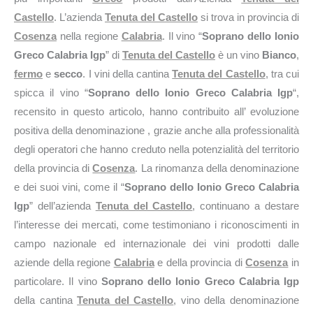
Castello
. L’azienda
Tenuta del Castello
si trova in provincia di
Cosenza
nella regione
Calabria
. Il vino “
Soprano dello Ionio
Greco Calabria Igp
” di
Tenuta del Castello
è un vino
Bianco
,
fermo
e
secco
. I vini della cantina
Tenuta del Castello
, tra cui
spicca il vino “
Soprano dello Ionio Greco Calabria Igp
“,
recensito in questo articolo, hanno contribuito all’ evoluzione
positiva della denominazione , grazie anche alla professionalità
degli operatori che hanno creduto nella potenzialità del territorio
della provincia di
Cosenza
. La rinomanza della denominazione
e dei suoi vini, come il “
Soprano dello Ionio Greco Calabria
Igp
” dell’azienda
Tenuta del Castello
, continuano a destare
l’interesse dei mercati, come testimoniano i riconoscimenti in
campo nazionale ed internazionale dei vini prodotti dalle
aziende della regione
Calabria
e della provincia di
Cosenza
in
particolare. Il vino
Soprano dello Ionio Greco Calabria Igp
della cantina
Tenuta del Castello
, vino della denominazione