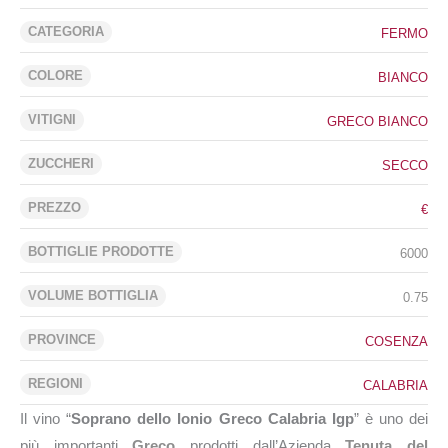
CATEGORIA
FERMO
COLORE
BIANCO
VITIGNI
GRECO BIANCO
ZUCCHERI
SECCO
PREZZO
€
BOTTIGLIE PRODOTTE
6000
VOLUME BOTTIGLIA
0.75
PROVINCE
COSENZA
REGIONI
CALABRIA
Il vino “
Soprano dello Ionio Greco Calabria Igp
” è uno dei
più importanti
Greco
prodotti dall’Azienda
Tenuta del