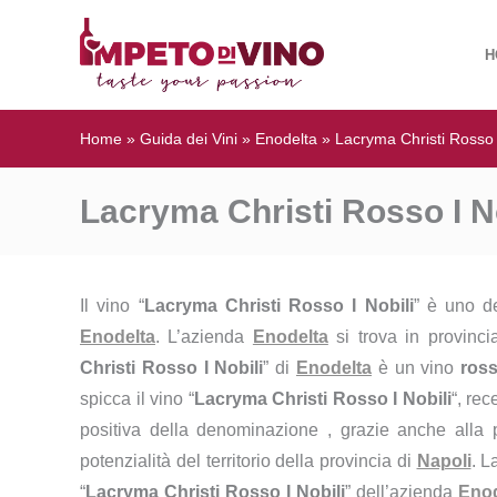
H
Home
»
Guida dei Vini
»
Enodelta
»
Lacryma Christi Rosso I
Lacryma Christi Rosso I No
Il vino “
Lacryma Christi Rosso I Nobili
” è uno d
Enodelta
. L’azienda
Enodelta
si trova in provinc
Christi Rosso I Nobili
” di
Enodelta
è un vino
ros
spicca il vino “
Lacryma Christi Rosso I Nobili
“, rec
positiva della denominazione , grazie anche alla p
potenzialità del territorio della provincia di
Napoli
. L
“
Lacryma Christi Rosso I Nobili
” dell’azienda
Enod