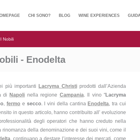
OMEPAGE
CHI SONO?
BLOG
WINE EXPERIENCES
GUIDA
 Nobili
bili - Enodelta
ei più importanti
Lacryma Christi
prodotti dall’Azienda
ia di
Napoli
nella regione
Campania
. Il vino “
Lacryma
so
,
fermo
e
secco
. I vini della cantina
Enodelta
, tra cui
ensito in questo articolo, hanno contribuito all’ evoluzione
rofessionalità degli operatori che hanno creduto nella
a rinomanza della denominazione e dei suoi vini, come il
elta
, continuano a destare l’interesse dei mercati, come